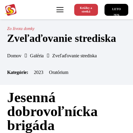
Krúžky a
LETO
stretká
2026
Zo života domky
Zveľaďovanie strediska
Domov
Galéria
Zveľaďovanie strediska
Kategórie:
2023
Oratórium
Jesenná
dobrovoľnícka
brigáda