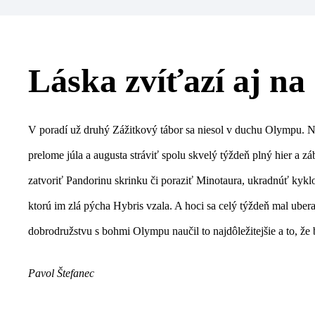
Láska zvíťazí aj n
V poradí už druhý Zážitkový tábor sa niesol v duchu Olympu. Na
prelome júla a augusta stráviť spolu skvelý týždeň plný hier a 
zatvoriť Pandorinu skrinku či poraziť Minotaura, ukradnúť kyk
ktorú im zlá pýcha Hybris vzala. A hoci sa celý týždeň mal u
dobrodružstvu s bohmi Olympu naučil to najdôležitejšie a to, že 
Pavol Štefanec