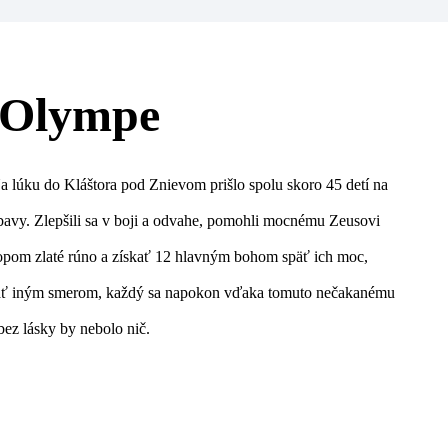
a Olympe
 lúku do Kláštora pod Znievom prišlo spolu skoro 45 detí na
zábavy. Zlepšili sa v boji a odvahe, pomohli mocnému Zeusovi
lopom zlaté rúno a získať 12 hlavným bohom späť ich moc,
berať iným smerom, každý sa napokon vďaka tomuto nečakanému
bez lásky by nebolo nič.