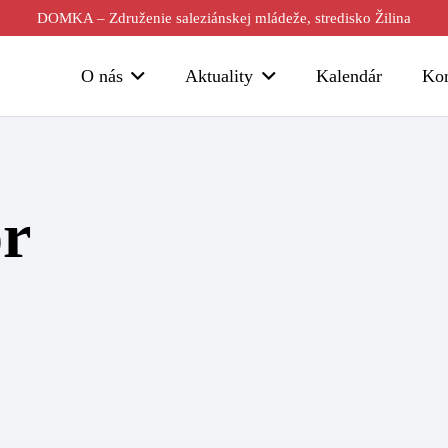
DOMKA – Združenie saleziánskej mládeže, stredisko Žilina
O nás
Aktuality
Kalendár
Kon
or