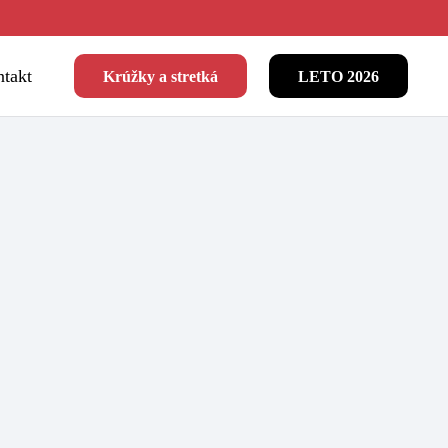
takt
Krúžky a stretká
LETO 2026