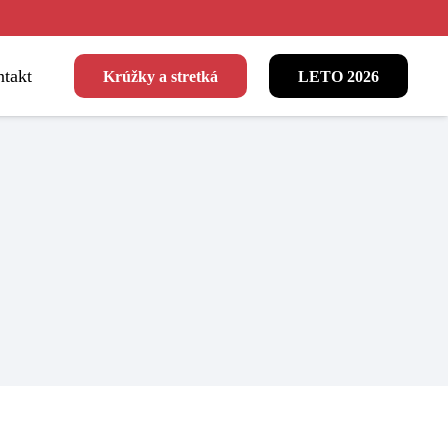
takt
Krúžky a stretká
LETO 2026