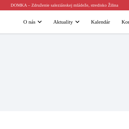
DOMKA – Združenie saleziánskej mládeže, stredisko Žilina
O nás
Aktuality
Kalendár
Kon