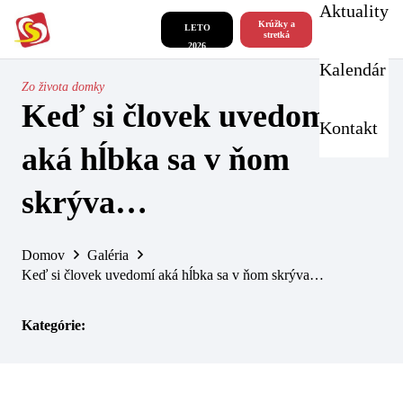
Aktuality
Krúžky a
LETO
stretká
2026
Kalendár
Zo života domky
Keď si človek uvedomí
Kontakt
aká hĺbka sa v ňom
skrýva…
Domov
Galéria
Keď si človek uvedomí aká hĺbka sa v ňom skrýva…
Kategórie: