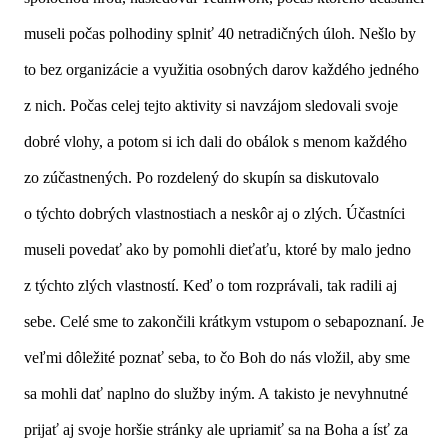
museli počas polhodiny splniť 40 netradičných úloh. Nešlo by
to bez organizácie a využitia osobných darov každého jedného
z nich. Počas celej tejto aktivity si navzájom sledovali svoje
dobré vlohy, a potom si ich dali do obálok s menom každého
zo zúčastnených. Po rozdelený do skupín sa diskutovalo
o týchto dobrých vlastnostiach a neskôr aj o zlých. Účastníci
museli povedať ako by pomohli dieťaťu, ktoré by malo jedno
z týchto zlých vlastností. Keď o tom rozprávali, tak radili aj
sebe. Celé sme to zakončili krátkym vstupom o sebapoznaní. Je
veľmi dôležité poznať seba, to čo Boh do nás vložil, aby sme
sa mohli dať naplno do služby iným. A takisto je nevyhnutné
prijať aj svoje horšie stránky ale upriamiť sa na Boha a ísť za