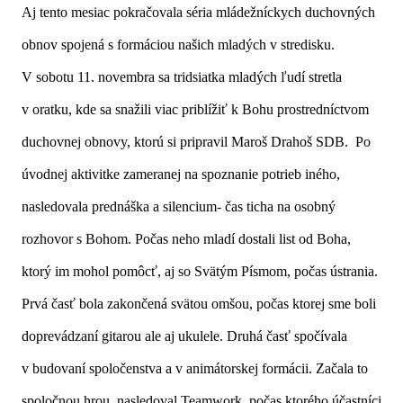
Aj tento mesiac pokračovala séria mládežníckych duchovných
obnov spojená s formáciou našich mladých v stredisku.
V sobotu 11. novembra sa tridsiatka mladých ľudí stretla
v oratku, kde sa snažili viac priblížiť k Bohu prostredníctvom
duchovnej obnovy, ktorú si pripravil Maroš Drahoš SDB. Po
úvodnej aktivitke zameranej na spoznanie potrieb iného,
nasledovala prednáška a silencium- čas ticha na osobný
rozhovor s Bohom. Počas neho mladí dostali list od Boha,
ktorý im mohol pomôcť, aj so Svätým Písmom, počas ústrania.
Prvá časť bola zakončená svätou omšou, počas ktorej sme boli
doprevádzaní gitarou ale aj ukulele. Druhá časť spočívala
v budovaní spoločenstva a v animátorskej formácii. Začala to
spoločnou hrou, nasledoval Teamwork, počas ktorého účastníci