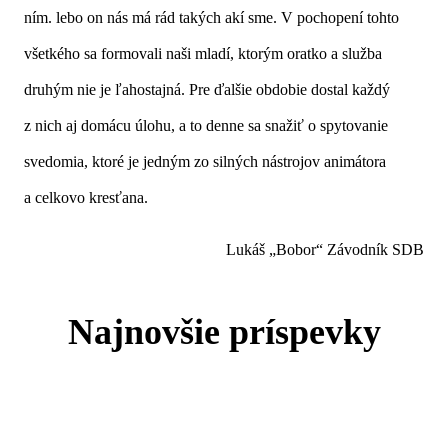
ním. lebo on nás má rád takých akí sme. V pochopení tohto
všetkého sa formovali naši mladí, ktorým oratko a služba
druhým nie je ľahostajná. Pre ďalšie obdobie dostal každý
z nich aj domácu úlohu, a to denne sa snažiť o spytovanie
svedomia, ktoré je jedným zo silných nástrojov animátora
a celkovo kresťana.
Lukáš „Bobor“ Závodník SDB
Prihlasovanie na letné podujatia 2026
Deň 5 – Boj s Absolónom a pomazanie
Cez tieň obra
Najnovšie príspevky
2 mesiace dozadu
Deň 4 – Hriech s Betsabe, pokora a
Šalamúna
1 deň dozadu
Deň 3 – Útek Dávida pred Šaulom,
odpustenie
2 dni dozadu